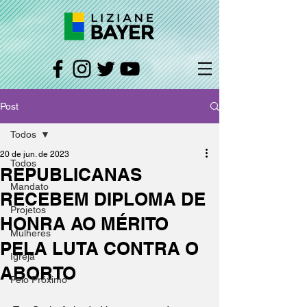
Post
Todos
20 de jun. de 2023
Todos
REPUBLICANAS
Mandato
RECEBEM DIPLOMA DE
Projetos
HONRA AO MÉRITO
Mulheres
PELA LUTA CONTRA O
Igreja
ABORTO
Pelo Próximo