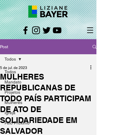
Post
Todos
5 de jul. de 2023
Todos
MULHERES
Mandato
REPUBLICANAS DE
Projetos
TODO PAÍS PARTICIPAM
Mulheres
DE ATO DE
Igreja
SOLIDARIEDADE EM
Pelo Próximo
SALVADOR