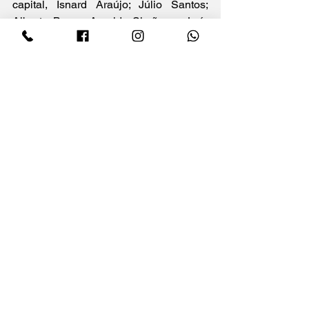
capital, Isnard Araújo; Júlio Santos; 
Alberto Braga; Arnoldo Simões; e Luís 
Carlos, licenciado da Câmara de 
Vereadores.
“A política é uma ferramenta de diálogo, 
um espaço de respeito, e não podemos 
permitir que atos como este passem 
despercebidos” afimou Liziane.
Ver tudo
Posts recentes