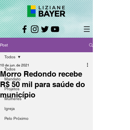
Post
Todos
10 de jun. de 2021
Todos
Morro Redondo recebe
Mandato
R$ 50 mil para saúde do
Projetos
município
Mulheres
Igreja
Pelo Próximo