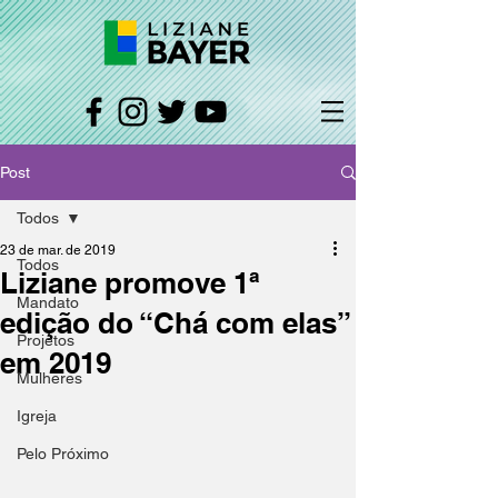
Post
Todos
23 de mar. de 2019
Todos
Liziane promove 1ª
Mandato
edição do “Chá com elas”
Projetos
em 2019
Mulheres
Igreja
Pelo Próximo