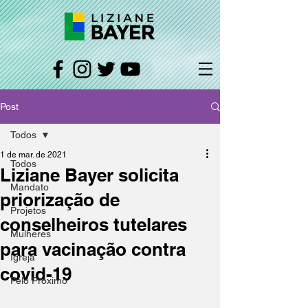
Post
Todos
1 de mar. de 2021
Todos
Liziane Bayer solicita
Mandato
priorização de
Projetos
conselheiros tutelares
Mulheres
para vacinação contra
Igreja
covid-19
Pelo Próximo