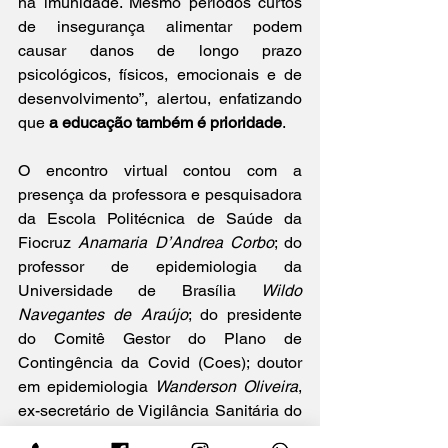
na imunidade. Mesmo períodos curtos 
de insegurança alimentar podem 
causar danos de longo prazo 
psicológicos, físicos, emocionais e de 
desenvolvimento”, alertou, enfatizando 
que 
a educação também é prioridade
.
O encontro virtual contou com a 
presença da professora e pesquisadora 
da Escola Politécnica de Saúde da 
Fiocruz 
Anamaria D’Andrea Corbo
; do 
professor de epidemiologia da 
Universidade de Brasília 
Wildo 
Navegantes de Araújo
; do presidente 
do Comitê Gestor do Plano de 
Contingência da Covid (Coes); doutor 
em epidemiologia 
Wanderson Oliveira
, 
ex-secretário de Vigilância Sanitária do 
Ministério da Saúde; do presidente-