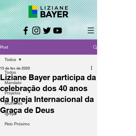
Post
Todos
15 de fev. de 2020
Todos
Liziane Bayer participa da
Mandato
celebração dos 40 anos
Projetos
da Igreja Internacional da
Mulheres
Graça de Deus
Igreja
Pelo Próximo