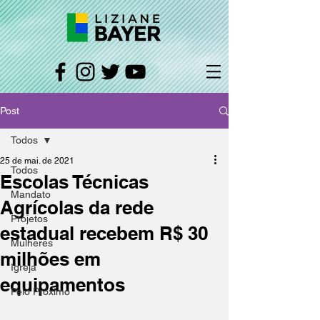
Post
Todos
25 de mai. de 2021
Todos
Escolas Técnicas
Mandato
Agrícolas da rede
Projetos
estadual recebem R$ 30
Mulheres
milhões em
Igreja
equipamentos
Pelo Próximo