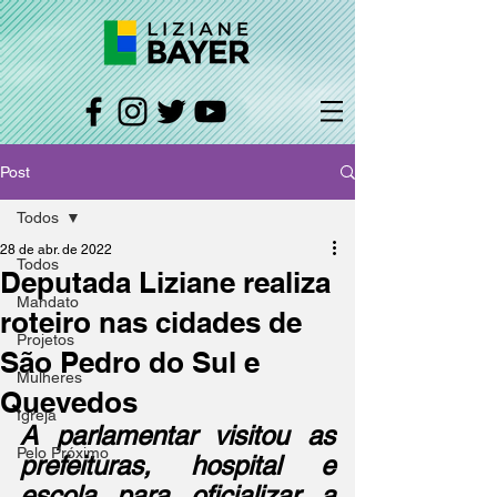
Post
Todos
28 de abr. de 2022
Todos
Deputada Liziane realiza
Mandato
roteiro nas cidades de
Projetos
São Pedro do Sul e
Mulheres
Quevedos
Igreja
A parlamentar visitou as 
Pelo Próximo
prefeituras, hospital e 
escola para oficializar a 