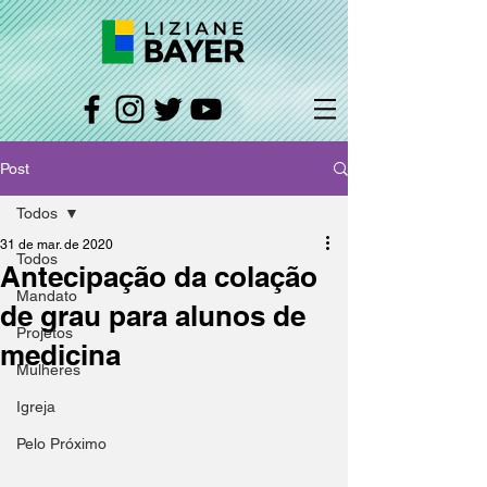
Post
Todos
31 de mar. de 2020
Todos
Antecipação da colação
Mandato
de grau para alunos de
Projetos
medicina
Mulheres
Igreja
Pelo Próximo